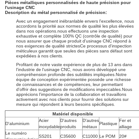
Pièces métalliques personnalisées de haute précision pour
l'usinage CNC
Description du métal personnalisé de précision:
Avec un engagement inébranlable envers l'excellence, nous
accordons la priorité aux normes de qualité les plus élevées
dans nos opérations.nous effectuons une inspection
exhaustive et complète 100% QC (contrôle de qualité) pour
nous assurer que chaque produit d'usinage CNC répond à
nos exigences de qualité strictesCe processus d'inspection
méticuleux garantit que seules des pièces sans défaut sont
expédiées à nos clients.
Profitant de notre vaste expérience de plus de 13 ans dans
l'industrie de l'usinage CNC, nous avons développé une
compréhension profonde des subtilités impliquées.Notre
équipe de conception expérimentée possède une richesse
de connaissances et de compétences, leur permettant
d'offrir des suggestions de modifications impeccables.Nous
apprécions l'importance de la collaboration et travaillons
activement avec nos clients pour fournir des solutions sur
mesure qui répondent à leurs besoins spécifiques.
Matériel disponible
Acier
D'autres
D'autres
Fer et
D'aluminium
Plastique
inoxydable
produits
métaux
alliage
Le numéro
SS201
C35600
C11000
Le POM
20#