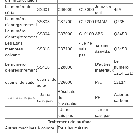
d'immatriculation
Le numéro de
Jetez un
SS301
C36000
C12000
45#
série:
oeil
Le numéro
SS303
C37700
C12200
PMAM
Q235
d'enregistrement
Le numéro
SS304
C37000
C10100
ABS
Q345B
d'enregistrement
Les États
- Je ne
Je suis
membres
SS316
C37100
sais
Q345B
désolée.
doivent:
pas.
Le
Le numéro
D'autres
SS416
C28000
numéro
d'enregistrement
matériaux
1214/121
et ainsi de
et ainsi de suite
C26000
Pvc
12L14
suite
Résultats
- Je ne
Acier au
- Je ne sais pas.
de
PP
sais pas.
carbone
l'évaluation
- Je ne
- Je ne
sais pas.
sais pas.
Traitement de surface
Autres machines à coudre
Tous les métaux