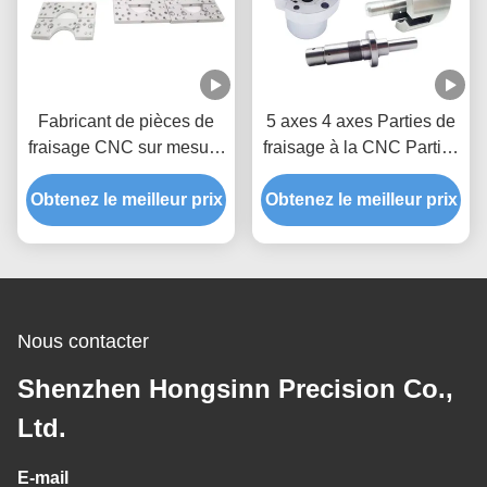
Fabricant de pièces de
5 axes 4 axes Parties de
fraisage CNC sur mesure
fraisage à la CNC Parties
pour pièces de série
métalliques fraîches
Obtenez le meilleur prix
Prototypes Aluminium
Obtenez le meilleur prix
Nous contacter
Shenzhen Hongsinn Precision Co.,
Ltd.
E-mail