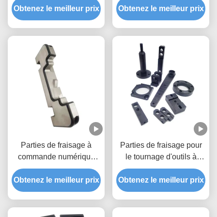
Obtenez le meilleur prix
d'usure de haute
Obtenez le meilleur prix
précision
Parties de fraisage à
Parties de fraisage pour
commande numérique
le tournage d'outils à
sur mesure Fabricants de
commande numérique
Obtenez le meilleur prix
pièces métalliques de
Obtenez le meilleur prix
flexion Parties de fraisage
à commande numérique