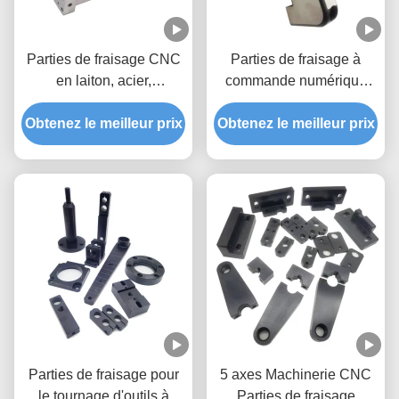
Parties de fraisage CNC
Parties de fraisage à
en laiton, acier,
commande numérique
aluminium, usine Parties
sur mesure Fabricants de
Obtenez le meilleur prix
d'usure de haute
Obtenez le meilleur prix
pièces métalliques de
précision
flexion Parties de fraisage
à commande numérique
Parties de fraisage pour
5 axes Machinerie CNC
le tournage d'outils à
Parties de fraisage