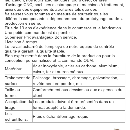
fabrication, nos tours automatiques, tours CNC, centres
d'usinage CNC,machines d'estampage et machines à frottement,
ainsi que des équipements auxiliaires tels que des
fraiseusesNous sommes en mesure de soutenir tous les
différents composants indépendamment du prototypage ou de la
production en série.
Plus de 13 ans d'expérience dans le commerce et la fabrication.
Une petite commande est disponible.
Supérieur Prix avantageux Bon service.
Livraison à temps.
Le travail acharné de l'employé de notre équipe de contrôle
qualité a garanti la qualité stable.
Bien expérimenté dans la fourniture de la production pour la
conception personnalisée et la commande OEM.
Acier inoxydable, acier au carbone, aluminium,
Matériau:
cuivre, fer et autres métaux
Traitement de
Polissage, brossage, chromage, galvanisation,
surface:
revêtement en poudre, etc.
Taille ou
Conformément aux dessins ou aux exigences du
forme:
client
Acceptation du
Les produits doivent être présentés dans un
tirage:
format adapté à la demande.
Les
Frais d'échantillonnage requis
échantillons: