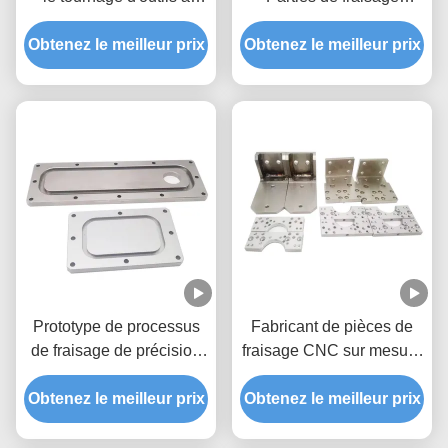
commande numérique
Importeurs Prototype de
Obtenez le meilleur prix
Obtenez le meilleur prix
fraisage CNC
Prototype de processus
Fabricant de pièces de
de fraisage de précision
fraisage CNC sur mesure
par CNC
pour pièces de série
Obtenez le meilleur prix
Obtenez le meilleur prix
Prototypes Aluminium