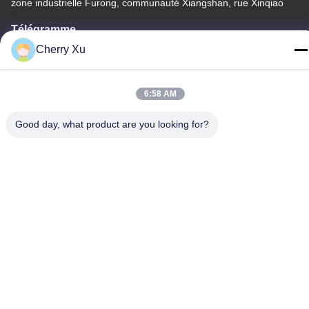
zone industrielle Furong, communauté Xiangshan, rue Xinqiao
Télégramme
86-0755-27097532-8:30
Cherry Xu
6:58 AM
Good day, what product are you looking for?
Chine Bonne qualité Service d'usinage CNC sur mesure
Fournisseur. Copyright © -2026 Shenzhen Hongsinn Precision
Co., Ltd. Tous droits réservés.
Politique de confidentialité
|
Plan du site