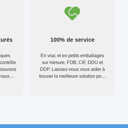
turés
100% de service
iques
En vrac et en petits emballages
contrôle
sur mesure, FOB, CIF, DDU et
 pouvons
DDP. Laissez-nous vous aider à
inaux
trouver la meilleure solution pour
votre
toutes vos préoccupations.