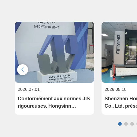
2026.07.01
2026.05.18
:
Conformément aux normes JIS
Shenzhen Hon
rigoureuses, Hongsinn
Co., Ltd. pré
Precision vous invite à vous
un centre d'u
joindre à nous à Tokyo Big
haut de gamm
Sight en 2026.