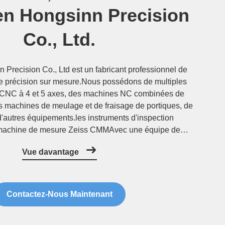
n Hongsinn Precision
Co., Ltd.
Precision Co., Ltd est un fabricant professionnel de
e précision sur mesure.Nous possédons de multiples
 CNC à 4 et 5 axes, des machines NC combinées de
es machines de meulage et de fraisage de portiques, de
 d'autres équipements.les instruments d'inspection
machine de mesure Zeiss CMMAvec une équipe de
ntrôle de qualité très passionnée,Nous pouvons traiter
Vue davantage
toutes sortes de ...
Contactez-Nous Maintenant