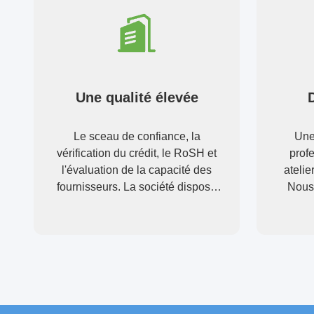
Une qualité élevée
Le sceau de confiance, la
Une
vérification du crédit, le RoSH et
profe
l'évaluation de la capacité des
ateli
fournisseurs. La société dispose
Nous
d'un système de contrôle de
dévelop
qualité strict et d'un laboratoire de
test professionnel.