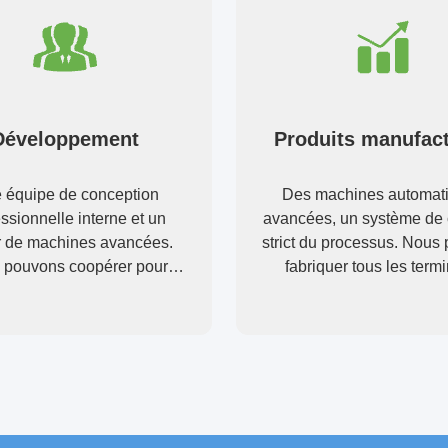
Développement
Produits manufac
 équipe de conception
Des machines automat
ssionnelle interne et un
avancées, un système de 
er de machines avancées.
strict du processus. Nous
 pouvons coopérer pour
fabriquer tous les term
per les produits dont vous
électriques au-delà de 
avez besoin.
demande.