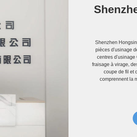
Shenzhe
Shenzhen Hongsinn 
pièces d'usinage d
centres d'usinage
fraisage à virage, d
coupe de fil et
comprennent la 
fabrication et de co