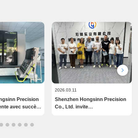
2026.03.11
gsinn Precision
Shenzhen Hongsinn Precision
sente avec succès
Co., Ltd. invite
sinage simultané
chaleureusement les clients à
e à 5 axes
visiter et à s'engager, favorisant
la croissance collaborative