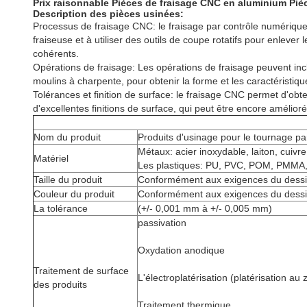
Prix raisonnable Pièces de fraisage CNC en aluminium Piè
Description des pièces usinées:
Processus de fraisage CNC: le fraisage par contrôle numérique 
fraiseuse et à utiliser des outils de coupe rotatifs pour enleve
cohérents.
Opérations de fraisage: Les opérations de fraisage peuvent inclu
moulins à charpente, pour obtenir la forme et les caractéristiq
Tolérances et finition de surface: le fraisage CNC permet d'ob
d'excellentes finitions de surface, qui peut être encore amélio
Nom du produit
Produits d'usinage pour le tournage p
Métaux: acier inoxydable, laiton, cuivr
Matériel
Les plastiques: PU, PVC, POM, PMMA, pe
Taille du produit
Conformément aux exigences du dess
Couleur du produit
Conformément aux exigences du dess
La tolérance
(+/- 0,001 mm à +/- 0,005 mm)
passivation
Oxydation anodique
Traitement de surface
L'électroplatérisation (platérisation au 
des produits
Traitement thermique