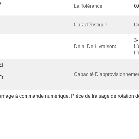
 
La Tolérance:
0
Caractéristique:
Du
3-
Délai De Livraison:
L'
L'
t 
Capacité D'approvisionnemen
t 
tournage à commande numérique
, 
Pièce de fraisage de rotation