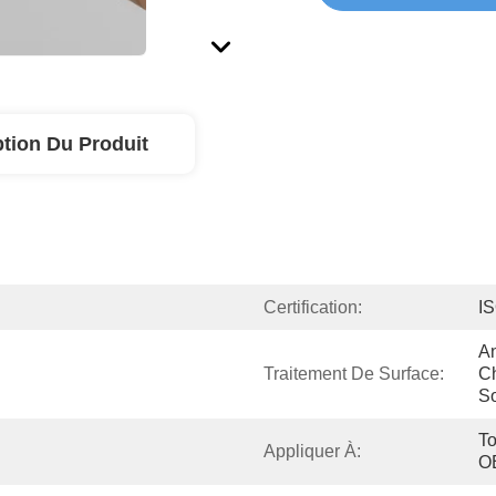
ption Du Produit
Certification:
I
An
Traitement De Surface:
C
So
To
Appliquer À:
O