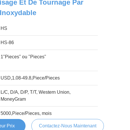
aisage Et De Tournage Par
 Inoxydable
HS
HS-86
1"Pieces" ou "Pieces"
USD,1.08-49.8,Piece/Pieces
L/C, D/A, D/P, T/T, Western Union,
MoneyGram
5000,Piece/Pieces, mois
ur Prix
Contactez-Nous Maintenant