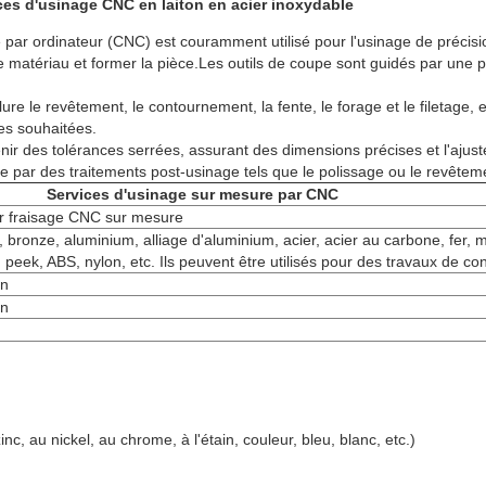
ces d'usinage CNC en laiton en acier inoxydable
par ordinateur (CNC) est couramment utilisé pour l'usinage de précisio
r le matériau et former la pièce.Les outils de coupe sont guidés par une
re le revêtement, le contournement, la fente, le forage et le filetage, 
ues souhaitées.
tenir des tolérances serrées, assurant des dimensions précises et l'aj
rée par des traitements post-usinage tels que le polissage ou le revêtem
Services d'usinage sur mesure par CNC
ar fraisage CNC sur mesure
e, bronze, aluminium, alliage d'aluminium, acier, acier au carbone, fer, 
ek, ABS, nylon, etc. Ils peuvent être utilisés pour des travaux de con
in
in
zinc, au nickel, au chrome, à l'étain, couleur, bleu, blanc, etc.)