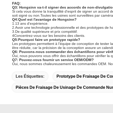
FAQ:
Q3: Hongsinn va-t-il signer des accords de non-divulgati
Si cela vous donne la tranquillité d'esprit de signer un accord 
soit signé ou non.Toutes les usines sont surveillées par caméra
Q4:Quel est l'avantage de Hongsinn?
1.13 ans d'expérience.
2.Avoir une technologie professionnelle et des prototypes de h
3.De qualité supérieure et prix compétitif.
4Concentrez-vous sur les besoins des clients.
Q5:Pourquoi faire un prototype rapide?
Les prototypes permettent à l'équipe de conception de tester la
être réduite, car la précision de la conception assure un calendri
Q6: Pouvons-nous commander des échantillons pour vérif
Oui, nous pouvons vous offrir des échantillons pour vérifier la q
Q7: Pouvez-vous fournir un service OEM/ODM?
Oui, nous sommes chaleureusement les commandes OEM. Nous a
Les Étiquettes:
Prototype De Fraisage De C
Pièces De Fraisage De Usinage De Commande Num