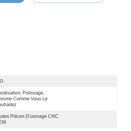
SO
odisation, Polissage, 
hrome Comme Vous Le 
uhaitez
utes Pièces D'usinage CNC 
EM