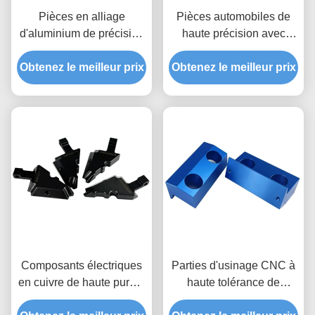
Pièces en alliage
Pièces automobiles de
d'aluminium de précision
haute précision avec
CNC / pièces usinées
traitement de surface
Obtenez le meilleur prix
CNC anodisées
Obtenez le meilleur prix
personnalisé et pièces
d'usinage CNC certifiées
IATF 16949
Composants électriques
Parties d'usinage CNC à
en cuivre de haute pureté
haute tolérance de
avec usinage CNC de
précision avec traitement