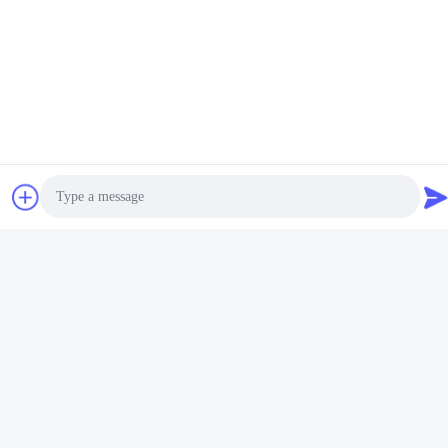
Nous contacter
Shenzhen Hongsinn Precision Co.,
Ltd.
E-mail
hongsinn-3@hongsinn.com
Temps de travail
8:30-22:30
Photo
Notre adresse
Video Call
Adresse de l'entreprise
Guangdong Shenzhen Baoan 1er et 2e étage, n° 3, rue Gangzai,
Audio Call
zone industrielle Furong, communauté Xiangshan, rue Xinqiao,