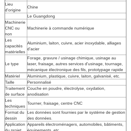
Lieu
Chine
d'origine
Le Guangdong
Machinerie
CNC ou
Machinerie à commande numérique
non
Les
Aluminium, laiton, cuivre, acier inoxydable, alliages
capacités
d'acier
matérielles
Forage, gravure / usinage chimique, usinage au
Le type
laser, fraisage, autres services d'usinage, tournage,
mécanique électronique des fils, prototypage rapide
Matériel
Aluminium, plastique, cuivre, laiton, galvanisé, etc.
Taille
Personnalisé
Traitement
Couche en poudre, électrolyse, oxydation,
de surface
anodisation
Les
Tourner, fraisage, centre CNC
techniques
Format du
Les données sont fournies par le système de gestion
dessin
des données.
Application
Appareils électroménagers, automobiles, bâtiments,
du projet
équipements, etc.