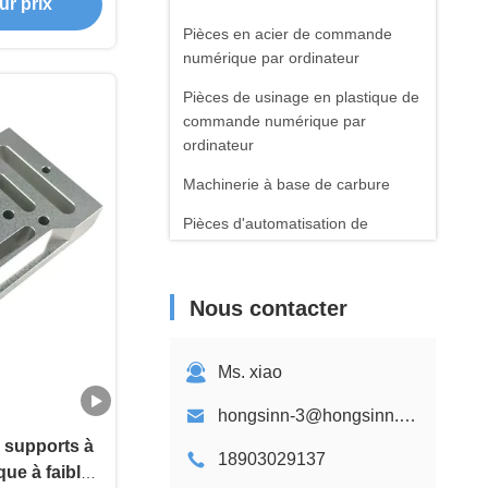
ur prix
ge sélection
x
Pièces en acier de commande
numérique par ordinateur
Pièces de usinage en plastique de
commande numérique par
ordinateur
Machinerie à base de carbure
Pièces d'automatisation de
l'usinage CNC
Commande numérique par
Nous contacter
ordinateur usinant les pièces
médicales
Ms. xiao
Pièces moulées de précision
service de prototype de
hongsinn-3@hongsinn.com
commande numérique par
 supports à
18903029137
ordinateur
que à faible