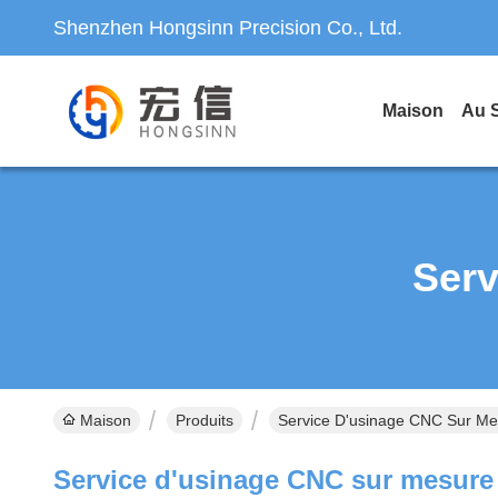
Shenzhen Hongsinn Precision Co., Ltd.
Maison
Au 
Serv
Maison
Produits
Service D'usinage CNC Sur Me
Service d'usinage CNC sur mesure