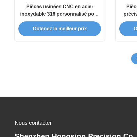
Pièces usinées CNC en acier
Pièc
inoxydable 316 personnalisé pour
préci
dispositifs médicaux avec
0,01 
Obtenez le meilleur prix
O
tolérance de haute précision
ave
Nous contacter
Shenzhen Hongsinn Precision Co.