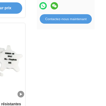
re à la CNC,
Production par lots CNC
ur prix
automatisés
Pièces de pliage en tôle
sion
Contactez-nous maintenant
pièces de soudage métallique
Pièces d'impression 3D
 résistantes