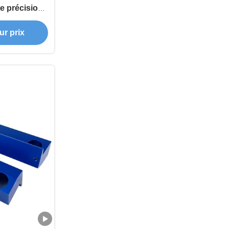
te précision
e l'industrie
ur prix
e