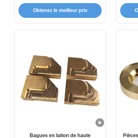
avec usinage multi-matériaux et
tolér
Obtenez le meilleur prix
O
processus de tourne-moulin
ca
intégré
Bagues en laiton de haute
Pièces