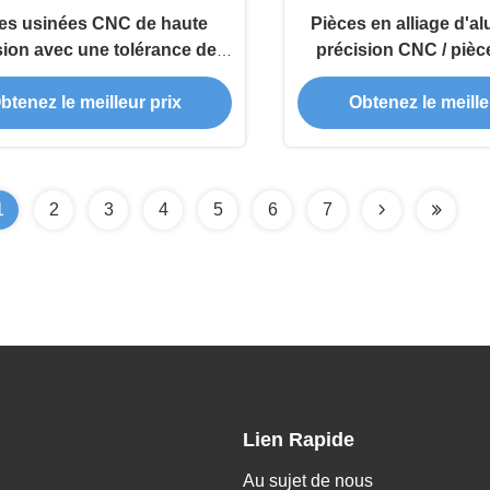
es usinées CNC de haute
Pièces en alliage d'a
sion avec une tolérance de
précision CNC / pièc
mm en alliage d'aluminium
CNC anodis
btenez le meilleur prix
Obtenez le meille
c usinage CNC cinq axes
1
2
3
4
5
6
7
Lien Rapide
Au sujet de nous
,