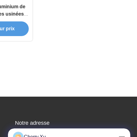
luminium de
es usinées
ées
ur prix
Notre adresse
Adresse de l'entreprise
Cherry Xu