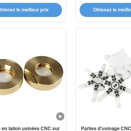
ance de ± 0,005 mm et une
bruit, usinés sur mesu
btenez le meilleur prix
Obtenez le meille
pacité multi-matériaux
pour les équipements 
à haute préci
 en laiton usinées CNC sur
Parties d'usinage CNC