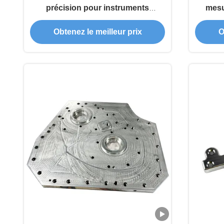
précision pour instruments
mesu
optiques - Composants résistants à
haute 
Obtenez le meilleur prix
O
l'usure usinés CNC sur mesure
électr