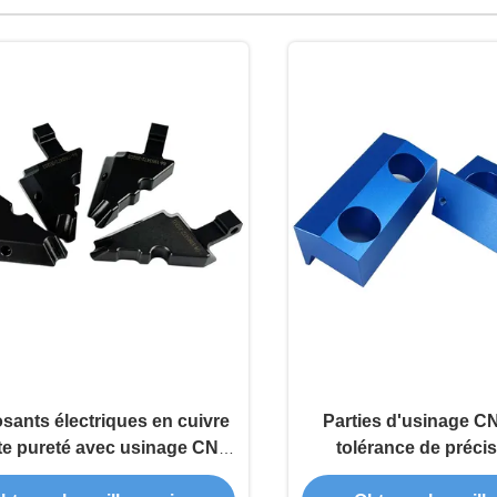
ants électriques en cuivre
Parties d'usinage C
te pureté avec usinage CNC
tolérance de préci
récision et configurations
traitement de s