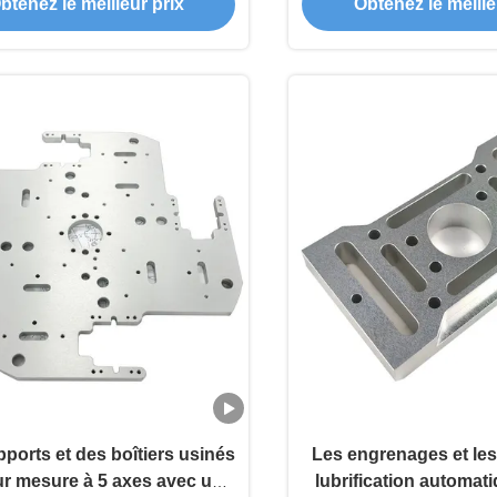
btenez le meilleur prix
Obtenez le meille
personnalisées
personnalisable et lar
de matériau
ports et des boîtiers usinés
Les engrenages et les
r mesure à 5 axes avec une
lubrification automati