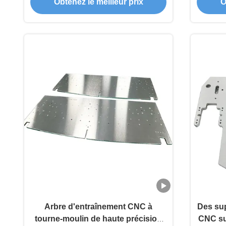
Obtenez le meilleur prix
O
d'usinage CNC certifiées IATF
16949
Arbre d'entraînement CNC à
Des sup
tourne-moulin de haute précision
CNC su