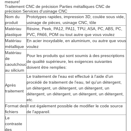
mesure!
Traitement CNC de précision Parties métalliques CNC de
précision Services d'usinage CNC
Nom du
Prototypes rapides, impression 3D, coulée sous vide,
produit
usinage de pièces, usinage CNC, tôle
Matériau
Résine, Peek, PA12, PA11, TPU, ASA, PC, ABS, PC,
plastique
PVC, PA66, POM ou tout autre que vous voulez
Matériau
En acier inoxydable, en aluminium, ou autre que vous
métallique
voulez
Matériau
Pour les produits qui sont soumis à des prescriptions
de
de qualité supérieure, les exigences suivantes
caoutchouc
doivent être remplies:
au silicium
Le traitement de l'eau est effectué à l'aide d'un
procédé de traitement de l'eau, tel qu'un détergent,
Après
un détergent, un détergent, un détergent, un
traitement
détergent, un détergent, un détergent, un détergent,
etc.
Format des
Il est également possible de modifier le code source
fichiers
de l'appareil.
Le
contraste
des