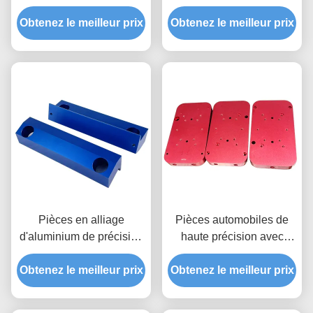
Obtenez le meilleur prix
Obtenez le meilleur prix
Pièces en alliage
Pièces automobiles de
d'aluminium de précision
haute précision avec
CNC / pièces usinées
traitement de surface
Obtenez le meilleur prix
CNC anodisées
Obtenez le meilleur prix
personnalisé et pièces
d'usinage CNC certifiées
IATF 16949