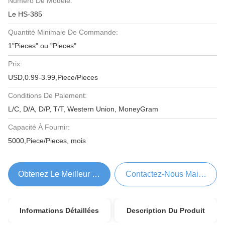
Numéro De Modèle:
Le HS-385
Quantité Minimale De Commande:
1"Pieces" ou "Pieces"
Prix:
USD,0.99-3.99,Piece/Pieces
Conditions De Paiement:
L/C, D/A, D/P, T/T, Western Union, MoneyGram
Capacité À Fournir:
5000,Piece/Pieces, mois
Obtenez Le Meilleur Prix
Contactez-Nous Maintenant
Informations Détaillées
Description Du Produit