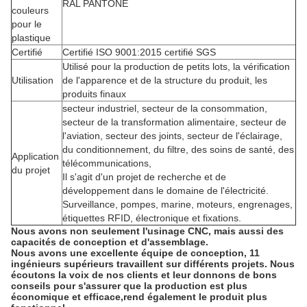
RAL PANTONE
couleurs
pour le
plastique
Certifié
Certifié ISO 9001:2015 certifié SGS
Utilisé pour la production de petits lots, la vérification
Utilisation
de l'apparence et de la structure du produit, les
produits finaux
secteur industriel, secteur de la consommation,
secteur de la transformation alimentaire, secteur de
l'aviation, secteur des joints, secteur de l'éclairage,
du conditionnement, du filtre, des soins de santé, des
Application
télécommunications,
du projet
Il s'agit d'un projet de recherche et de
développement dans le domaine de l'électricité.
Surveillance, pompes, marine, moteurs, engrenages,
étiquettes RFID, électronique et fixations.
Nous avons non seulement l'usinage CNC, mais aussi des
capacités de conception et d'assemblage.
Nous avons une excellente équipe de conception, 11
ingénieurs supérieurs travaillent sur différents projets. Nous
écoutons la voix de nos clients et leur donnons de bons
conseils pour s'assurer que la production est plus
économique et efficace,rend également le produit plus