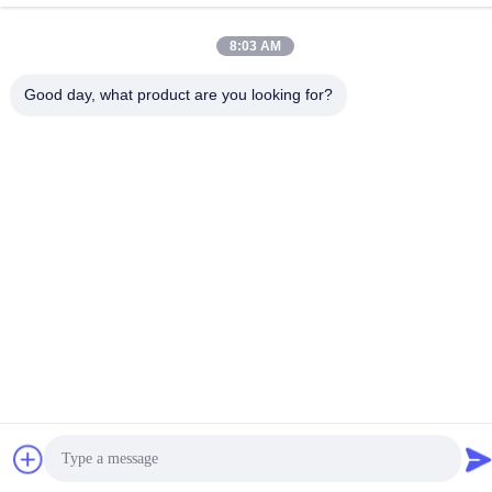
8:03 AM
Chine Bonne qualité Service d'usinage CNC sur mesure
Good day, what product are you looking for?
Fournisseur. Copyright © -2026 Shenzhen Hongsinn Precision
Co., Ltd. Tous droits réservés.
Politique de confidentialité
|
Plan du site