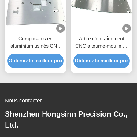
Composants en
Arbre d'entraînement
aluminium usinés CNC
CNC à tourne-moulin de
de précision | Fabricant
haute précision avec
Obtenez le meilleur prix
de supports structurels
Obtenez le meilleur prix
usinage multi-matériaux
personnalisés
et processus de tourne-
moulin intégré
Nous contacter
Shenzhen Hongsinn Precision Co.,
Ltd.