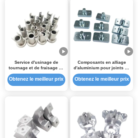
Service d'usinage de
Composants en alliage
tournage et de fraisage de
d'aluminium pour joints de
tour CNC
robots industriels -
usinage CNC sur mesure à
Obtenez le meilleur prix
Obtenez le meilleur prix
5 axes