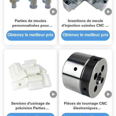
Parties de moules
Insertions de moule
personnalisées pour
d'injection usinées CNC de
automobiles Aluminium
haute précision avec
Inoxydable Composants
traitement thermique et
Obtenez le meilleur prix
Obtenez le meilleur prix
personnalisés
EDM pour matériaux
personnalisés
Services d'usinage de
Pièces de tournage CNC
précision Parties
électroniques
personnalisées de
automatiques | Fabricant