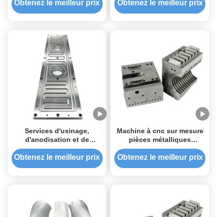
machines alimentaires et
et fournisseur de pièces de
Obtenez le meilleur prix
Obtenez le meilleur prix
fabricant de pièces de
tournage CNC de précision
moules de carbure de
tungstène
Services d'usinage,
Machine à cnc sur mesure
d'anodisation et de
pièces métalliques
moulage de prototypes de
aluminium tourné fraisage
métaux
moto auto
Obtenez le meilleur prix
Obtenez le meilleur prix