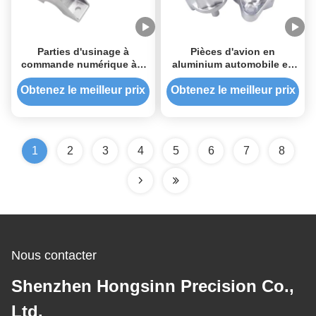
Parties d'usinage à
Pièces d'avion en
commande numérique à 5
aluminium automobile en
axes
acier inoxydable au cuivre
Obtenez le meilleur prix
Obtenez le meilleur prix
1
2
3
4
5
6
7
8
Nous contacter
Shenzhen Hongsinn Precision Co.,
Ltd.