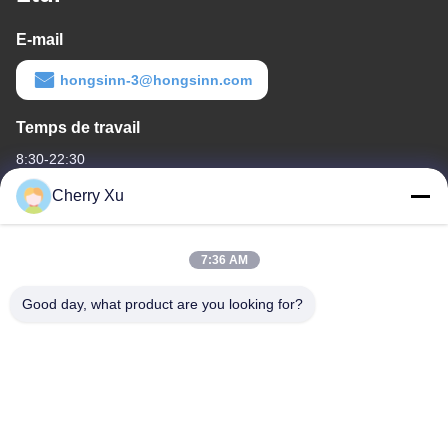
E-mail
hongsinn-3@hongsinn.com
Temps de travail
8:30-22:30
Cherry Xu
Notre adresse
Adresse de l'entreprise
7:36 AM
Guangdong Shenzhen Baoan 1er et 2e étage, n° 3, rue Gangzai,
zone industrielle Furong, communauté Xiangshan, rue Xinqiao,
Good day, what product are you looking for?
Adresse d'usine
Guangdong Shenzhen Baoan 1er et 2e étage, n° 3, rue Gangzai,
zone industrielle Furong, communauté Xiangshan, rue Xinqiao
Télégramme
86-0755-27097532-8:30