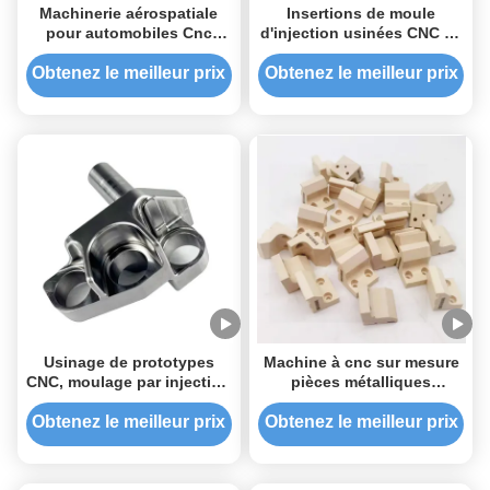
Machinerie aérospatiale
Insertions de moule
pour automobiles Cnc
d'injection usinées CNC de
Parties en aluminium
haute précision avec
Parties en plastique Kit
traitement thermique et
Obtenez le meilleur prix
Obtenez le meilleur prix
d'estampage métallique
EDM pour matériaux
personnalisés
Usinage de prototypes
Machine à cnc sur mesure
CNC, moulage par injection
pièces métalliques
plastique et services de
aluminium tourné fraisage
fraisage d'aluminium
moto auto
Obtenez le meilleur prix
Obtenez le meilleur prix