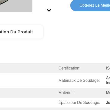
Obtenez Le Meille
ption Du Produit
Certification:
I
Ac
Matériaux De Soudage:
In
Matériel::
Mé
Épaisseur De Soudage:
Ju