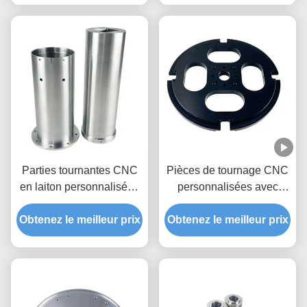
Parties tournantes CNC
Pièces de tournage CNC
en laiton personnalisées
personnalisées avec
de haute précision avec
aluminium 7075 T6 et
Obtenez le meilleur prix
services OEM/ODM
Obtenez le meilleur prix
tolérance +/-0,01-0,005
mm pour pièces
métalliques de précision