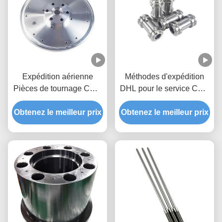
Expédition aérienne
Méthodes d'expédition
Pièces de tournage CNC
DHL pour le service CNC
Prototypage rapide
acrylique. Livraison de
Obtenez le meilleur prix
Pièces CNC Services
Obtenez le meilleur prix
découpe et gravure
d'usinage Pièces
précises. Un échantillon
métalliques de précision
doit être payé. Des frais
personnalisées pour
d'échantillon s'appliquent.
machines