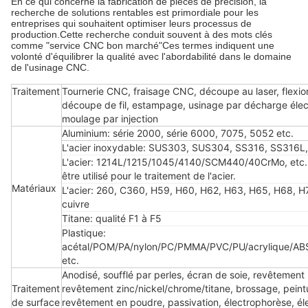
En ce qui concerne la fabrication de pièces de précision, la
recherche de solutions rentables est primordiale pour les
entreprises qui souhaitent optimiser leurs processus de
production.Cette recherche conduit souvent à des mots clés
comme "service CNC bon marché"Ces termes indiquent une
volonté d'équilibrer la qualité avec l'abordabilité dans le domaine
de l'usinage CNC.
Traitement
Tournerie CNC, fraisage CNC, découpe au laser, flexion,
découpe de fil, estampage, usinage par décharge élec
moulage par injection
Aluminium: série 2000, série 6000, 7075, 5052 etc.
L'acier inoxydable: SUS303, SUS304, SS316, SS316L,
L'acier: 1214L/1215/1045/4140/SCM440/40CrMo, etc. 
être utilisé pour le traitement de l'acier.
Matériaux
L'acier: 260, C360, H59, H60, H62, H63, H65, H68, H
cuivre
Titane: qualité F1 à F5
Plastique:
acétal/POM/PA/nylon/PC/PMMA/PVC/PU/acrylique/AB
etc.
Anodisé, soufflé par perles, écran de soie, revêtement
Traitement
revêtement zinc/nickel/chrome/titane, brossage, peint
de surface
revêtement en poudre, passivation, électrophorèse, éle