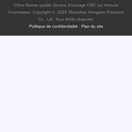
Chine Bonne qualité Service d'usinage CNC sur mesure
Fournisseur. Copyright © -2026 Shenzhen Hongsinn Precision
Co., Ltd. Tous droits réservés.
Politique de confidentialité
|
Plan du site