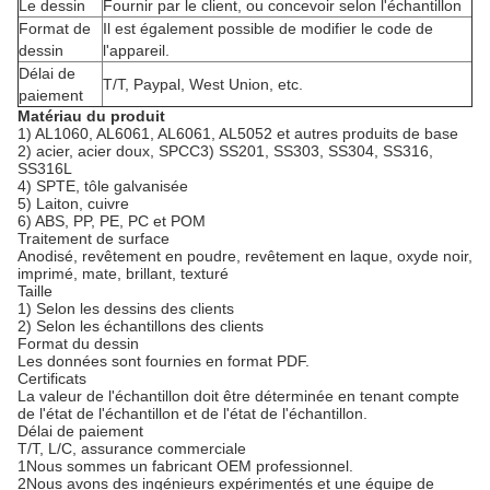
Le dessin
Fournir par le client, ou concevoir selon l'échantillon
Format de
Il est également possible de modifier le code de
dessin
l'appareil.
Délai de
T/T, Paypal, West Union, etc.
paiement
Matériau du produit
1) AL1060, AL6061, AL6061, AL5052 et autres produits de base
2) acier, acier doux, SPCC3) SS201, SS303, SS304, SS316,
SS316L
4) SPTE, tôle galvanisée
5) Laiton, cuivre
6) ABS, PP, PE, PC et POM
Traitement de surface
Anodisé, revêtement en poudre, revêtement en laque, oxyde noir,
imprimé, mate, brillant, texturé
Taille
1) Selon les dessins des clients
2) Selon les échantillons des clients
Format du dessin
Les données sont fournies en format PDF.
Certificats
La valeur de l'échantillon doit être déterminée en tenant compte
de l'état de l'échantillon et de l'état de l'échantillon.
Délai de paiement
T/T, L/C, assurance commerciale
1Nous sommes un fabricant OEM professionnel.
2Nous avons des ingénieurs expérimentés et une équipe de