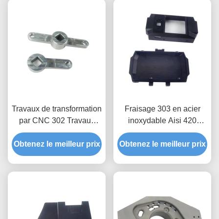
Travaux de transformation
Fraisage 303 en acier
par CNC 302 Travaux
inoxydable Aisi 420
d'usinage en acier
usinage services
Obtenez le meilleur prix
inoxydable
Obtenez le meilleur prix
d'usinage de prototypes