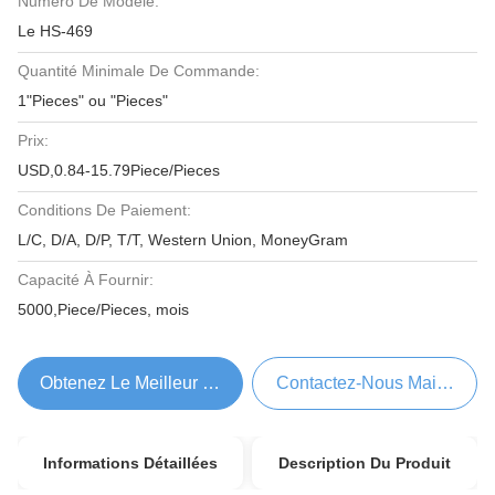
Numéro De Modèle:
Le HS-469
Quantité Minimale De Commande:
1"Pieces" ou "Pieces"
Prix:
USD,0.84-15.79Piece/Pieces
Conditions De Paiement:
L/C, D/A, D/P, T/T, Western Union, MoneyGram
Capacité À Fournir:
5000,Piece/Pieces, mois
Obtenez Le Meilleur Prix
Contactez-Nous Maintenant
Informations Détaillées
Description Du Produit