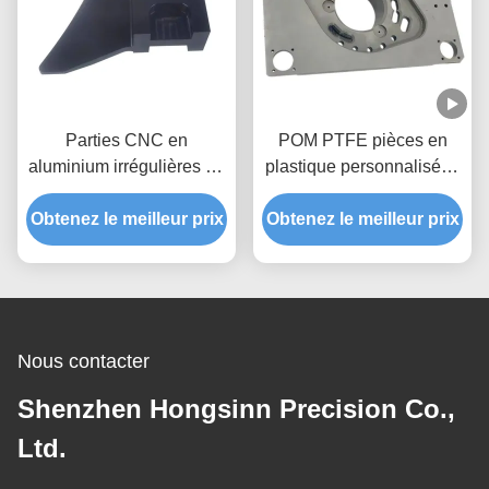
Parties CNC en
POM PTFE pièces en
aluminium irrégulières en
plastique personnalisées
forme spéciale
fabricants pièces en
Obtenez le meilleur prix
plastique personnalisées
Obtenez le meilleur prix
Nous contacter
Shenzhen Hongsinn Precision Co.,
Ltd.