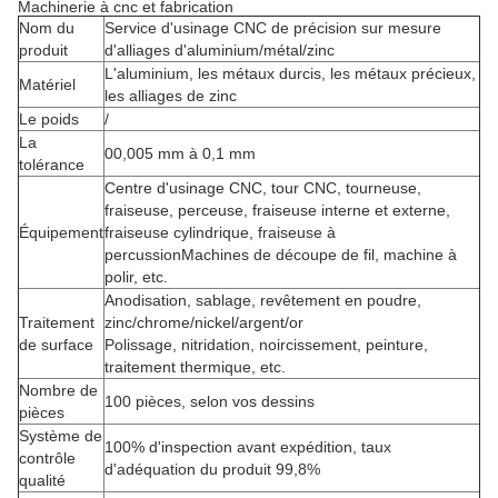
Machinerie à cnc et fabrication
Nom du
Service d'usinage CNC de précision sur mesure
produit
d'alliages d'aluminium/métal/zinc
L'aluminium, les métaux durcis, les métaux précieux,
Matériel
les alliages de zinc
Le poids
/
La
00,005 mm à 0,1 mm
tolérance
Centre d'usinage CNC, tour CNC, tourneuse,
fraiseuse, perceuse, fraiseuse interne et externe,
Équipement
fraiseuse cylindrique, fraiseuse à
percussionMachines de découpe de fil, machine à
polir, etc.
Anodisation, sablage, revêtement en poudre,
Traitement
zinc/chrome/nickel/argent/or
de surface
Polissage, nitridation, noircissement, peinture,
traitement thermique, etc.
Nombre de
100 pièces, selon vos dessins
pièces
Système de
100% d'inspection avant expédition, taux
contrôle
d'adéquation du produit 99,8%
qualité