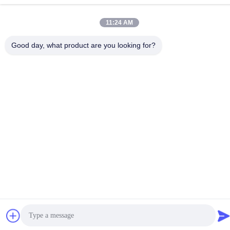
11:24 AM
Chine Bonne qualité Service d'usinage CNC sur mesure
Good day, what product are you looking for?
Fournisseur. Copyright © -2026 Shenzhen Hongsinn Precision
Co., Ltd. Tous droits réservés.
Politique de confidentialité
|
Plan du site