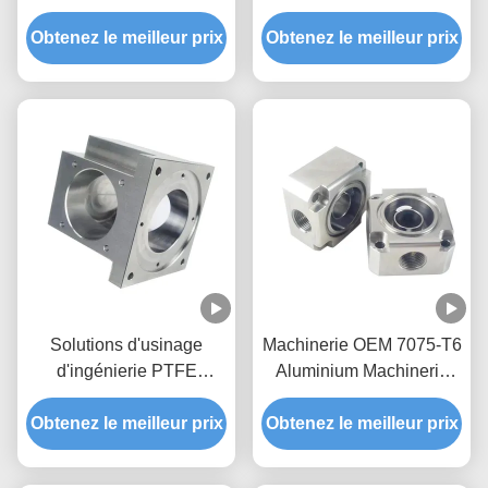
pour l'usinage CNC en
l'industrie médicale
Obtenez le meilleur prix
acier inoxydable
Obtenez le meilleur prix
Solutions d'usinage
Machinerie OEM 7075-T6
d'ingénierie PTFE
Aluminium Machinerie
Produits en plastique
sur mesure 5052
Obtenez le meilleur prix
Service de prototypage
Obtenez le meilleur prix
Aluminium
d'usinage CNC