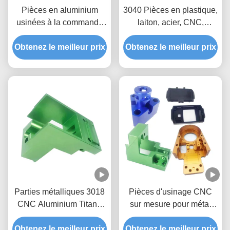
Pièces en aluminium
3040 Pièces en plastique,
usinées à la commande
laiton, acier, CNC,
numérique 6061 7075
aluminium Service de
Obtenez le meilleur prix
Pièces en alliage
Obtenez le meilleur prix
fraisage 3 axes 4 axes 5
d'aluminium
axes
Parties métalliques 3018
Pièces d'usinage CNC
CNC Aluminium Titane
sur mesure pour métal
Parties de traitement
Pièces d'usinage CNC
Obtenez le meilleur prix
CNC Fabricant
Obtenez le meilleur prix
pour aluminium