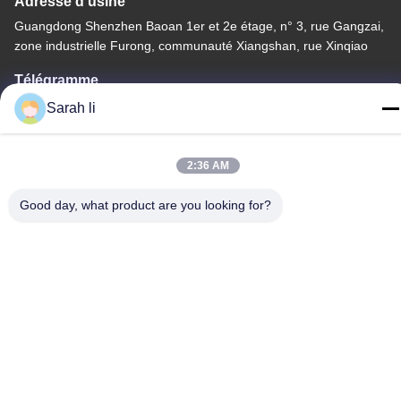
Adresse d'usine
Guangdong Shenzhen Baoan 1er et 2e étage, n° 3, rue Gangzai,
zone industrielle Furong, communauté Xiangshan, rue Xinqiao
Télégramme
86-0755-27097532-8:30
Sarah li
2:36 AM
Good day, what product are you looking for?
Chine Bonne qualité Service d'usinage CNC sur mesure
Fournisseur. Copyright © -2026 Shenzhen Hongsinn Precision
Co., Ltd. Tous droits réservés.
Politique de confidentialité
|
Plan du site