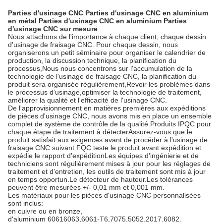
Parties d'usinage CNC Parties d'usinage CNC en aluminium
en métal Parties d'usinage CNC en aluminium Parties
d'usinage CNC sur mesure
Nous attachons de l'importance à chaque client, chaque dessin
d'usinage de fraisage CNC. Pour chaque dessin, nous
organiserons un petit séminaire pour organiser le calendrier de
production, la discussion technique, la planification du
processus,Nous nous concentrons sur l'accumulation de la
technologie de l'usinage de fraisage CNC, la planification du
produit sera organisée régulièrement,Revoir les problèmes dans
le processus d'usinage,optimiser la technologie de traitement,
améliorer la qualité et l'efficacité de l'usinage CNC.
De l'approvisionnement en matières premières aux expéditions
de pièces d'usinage CNC, nous avons mis en place un ensemble
complet de système de contrôle de la qualité.Produits IPQC pour
chaque étape de traitement à détecterAssurez-vous que le
produit satisfait aux exigences avant de procéder à l'usinage de
fraisage CNC suivant.FQC teste le produit avant expédition et
expédie le rapport d'expéditionLes équipes d'ingénierie et de
techniciens sont régulièrement mises à jour pour les réglages de
traitement et d'entretien, les outils de traitement sont mis à jour
en temps opportun.Le détecteur de hauteur.Les tolérances
peuvent être mesurées +/- 0,01 mm et 0,001 mm.
Les matériaux pour les pièces d'usinage CNC personnalisées
sont inclus:
en cuivre ou en bronze,
d'aluminium 60616063,6061-T6,7075,5052.2017.6082.