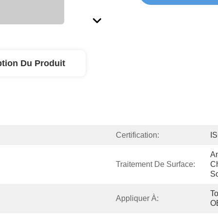
ption Du Produit
Certification:
I
An
Traitement De Surface:
C
So
To
Appliquer À:
O