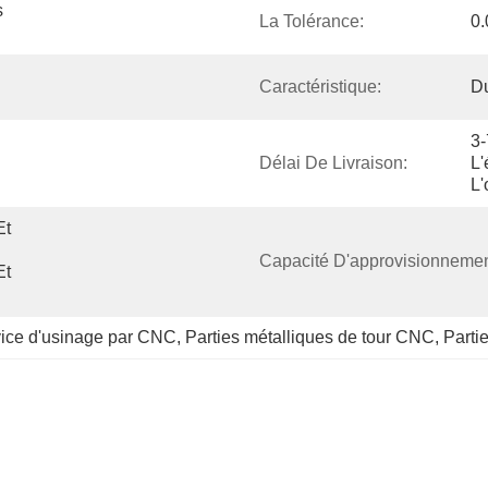
 
La Tolérance:
0
Caractéristique:
Du
3-
Délai De Livraison:
L'
L'
t 
Capacité D'approvisionnemen
t 
rvice d'usinage par CNC
, 
Parties métalliques de tour CNC
, 
Parti