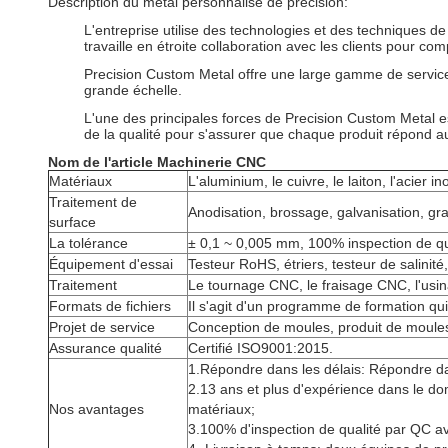
Description du métal personnalisé de précision:
L'entreprise utilise des technologies et des techniques de
travaille en étroite collaboration avec les clients pour co
Precision Custom Metal offre une large gamme de services,
grande échelle.
L'une des principales forces de Precision Custom Metal est
de la qualité pour s'assurer que chaque produit répond au
Nom de l'article
Machinerie CNC
Matériaux
L'aluminium, le cuivre, le laiton, l'acier ino
Traitement de
Anodisation, brossage, galvanisation, gra
surface
La tolérance
± 0,1 ~ 0,005 mm, 100% inspection de qual
Équipement d'essai
Testeur RoHS, étriers, testeur de salini
Traitement
Le tournage CNC, le fraisage CNC, l'usi
Formats de fichiers
Il s'agit d'un programme de formation qui
Projet de service
Conception de moules, produit de moules 
Assurance qualité
Certifié ISO9001:2015.
1.Répondre dans les délais: Répondre d
2.13 ans et plus d'expérience dans le d
Nos avantages
matériaux;
3.100% d'inspection de qualité par QC ava