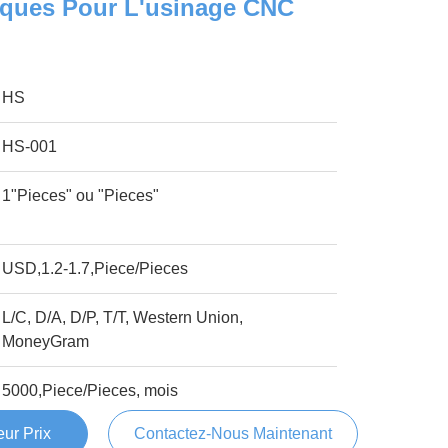
liques Pour L'usinage CNC
HS
HS-001
1"Pieces" ou "Pieces"
USD,1.2-1.7,Piece/Pieces
L/C, D/A, D/P, T/T, Western Union,
MoneyGram
5000,Piece/Pieces, mois
ur Prix
Contactez-Nous Maintenant