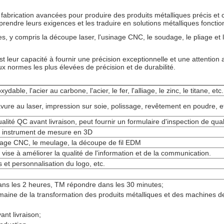
 fabrication avancées pour produire des produits métalliques précis et 
mprendre leurs exigences et les traduire en solutions métalliques fonctio
 y compris la découpe laser, l'usinage CNC, le soudage, le pliage et l'a
 leur capacité à fournir une précision exceptionnelle et une attention a
x normes les plus élevées de précision et de durabilité.
xydable, l'acier au carbone, l'acier, le fer, l'alliage, le zinc, le titane, etc.
vure au laser, impression sur soie, polissage, revêtement en poudre, e
ité QC avant livraison, peut fournir un formulaire d'inspection de qual
té, instrument de mesure en 3D
nage CNC, le meulage, la découpe de fil EDM
 vise à améliorer la qualité de l'information et de la communication.
et personnalisation du logo, etc.
ans les 2 heures, TM répondre dans les 30 minutes;
omaine de la transformation des produits métalliques et des machines 
nt livraison;