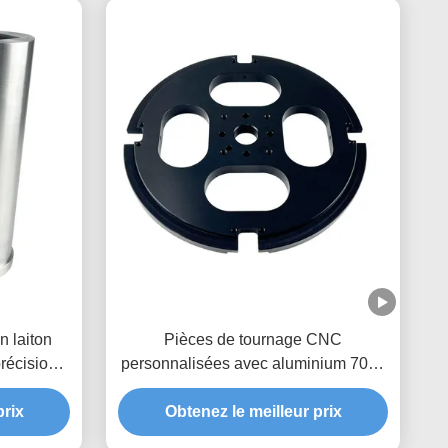
n laiton
Pièces de tournage CNC
récision
personnalisées avec aluminium 7075
ODM
T6 et tolérance +/-0,01-0,005 mm pour
prix
pièces métalliques de précision
Obtenez le meilleur prix