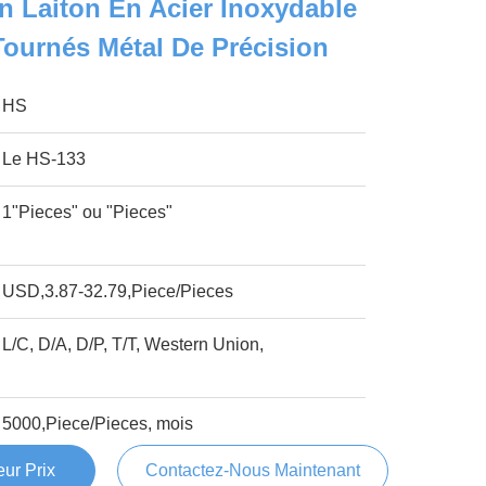
n Laiton En Acier Inoxydable
ournés Métal De Précision
HS
Le HS-133
1"Pieces" ou "Pieces"
USD,3.87-32.79,Piece/Pieces
L/C, D/A, D/P, T/T, Western Union,
5000,Piece/Pieces, mois
ur Prix
Contactez-Nous Maintenant