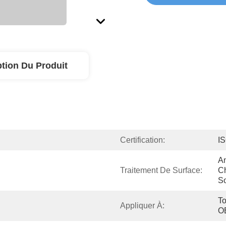
ption Du Produit
Certification:
I
An
Traitement De Surface:
C
So
To
Appliquer À:
O