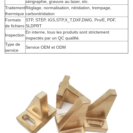
sérigraphie, gravure au laser, etc.
Traitement
Réglage, normalisation, nitridation, trempage,
thermique
carbonitridation
Formats
STP, STEP, IGS,STP,X_T,DXF,DWG, Pro/E, PDF,
de fichiers
SLDPRT
En interne, tous les produits sont strictement
Inspection
inspectés par un QC qualifié.
Type de
Service OEM et ODM
service