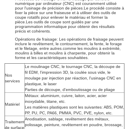
numérique par ordinateur (CNC) est couramment utilisé
pour l'usinage de précision de pièces.Le procédé consiste à
fixer la pièce sur une fraiseuse et à utiliser des outils de
coupe rotatifs pour enlever le matériau et former la
pièce.Les outils de coupe sont guidés par une
programmation informatique pour obtenir des résultats
précis et cohérents.
Opérations de fraisage: Les opérations de fraisage peuvent
inclure le revêtement, le contournement, la fente, le forage
et le filetage, entre autres.comme les moulins à extrémité,
moulins à billes et moulins à charpente, pour obtenir la
forme et les caractéristiques souhaitées.
Le moulinage CNC, le tournage CNC, la découpe de
fil EDM, l'impression 3D, la coulée sous vide, le
Nos
moulage par injection par réaction, l'usinage CNC en
services
plastique, le laser
Parties de découpe, d'emboutissage ou de pliage
Métaux: aluminium, cuivre, laiton, acier, acier
inoxydable, titane, etc.
Matériel
Les matières plastiques sont les suivantes: ABS, POM,
PP, PU, PC, PA66, PMMA, PVC, PVE, nylon, etc.
Anodisation, sablage, revêtement des métaux,
Traitement
polissage, peinture, revêtement en poudre, brossage,
de surface