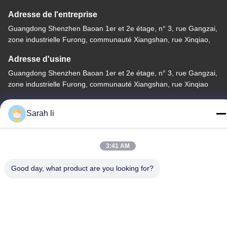
Adresse de l'entreprise
Guangdong Shenzhen Baoan 1er et 2e étage, n° 3, rue Gangzai,
zone industrielle Furong, communauté Xiangshan, rue Xinqiao,
Adresse d'usine
Guangdong Shenzhen Baoan 1er et 2e étage, n° 3, rue Gangzai,
zone industrielle Furong, communauté Xiangshan, rue Xinqiao
Télégramme
Sarah li
86-0755-27097532-8:30
3:41 AM
Good day, what product are you looking for?
Chine Bonne qualité Service d'usinage CNC sur mesure
Fournisseur. Copyright © -2026 Shenzhen Hongsinn Precision
Co., Ltd. Tous droits réservés.
Politique de confidentialité
|
Plan du site