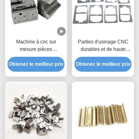
Machine à cnc sur
Parties d'usinage CNC
mesure pièces
durables et de haute
métalliques aluminium
précision pour un service
tourné fraisage moto auto
Obtenez le meilleur prix
Obtenez le meilleur prix
de couleur personnalisé