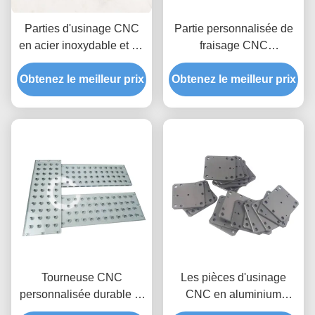
Parties d'usinage CNC
Partie personnalisée de
en acier inoxydable et en
fraisage CNC
aluminium avec une
d'aluminium pour la
Obtenez le meilleur prix
haute précision et une
Obtenez le meilleur prix
production de lots de
couleur personnalisée
haute précision
Tourneuse CNC
Les pièces d'usinage
personnalisée durable et
CNC en aluminium
de haute précision pour
personnalisées pour la